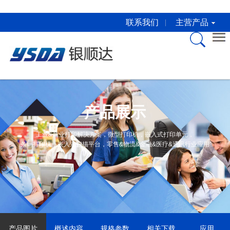
联系我们
主营产品
关于银顺达
产品介绍
产品中心
新闻资讯
服务与下载
公司简介
微型打印机
桌面型打印机
公司新闻
服务中心
企业文化
嵌入式打印单元
嵌入式打印单元
行业动态
下载中心
产品展示
合作伙伴
微型打印机芯
打印解决方案
打印机常识
工业&商业打印解决方案，微型打印机，嵌入式打印单元，
条码打印机，嵌入式扫描平台，零售&物流&金融&医疗&通讯行业应用
荣誉证书
打印解决方案
彩色标签打印机
联系方式
EPSON原装耗材
自助标准备件
自助标准备件
产品图片
概述内容
规格参数
相关下载
应用