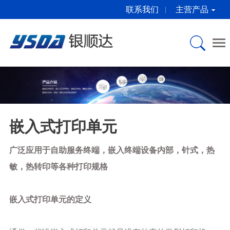
联系我们
主营产品
关于银顺达
产品介绍
产品中心
新闻资讯
服务与下载
桌面型打印机
公司简介
微型打印机
公司新闻
服务中心
嵌入式打印单元
企业文化
嵌入式打印单元
行业动态
下载中心
打印解决方案
合作伙伴
微型打印机芯
打印机常识
嵌入式打印单元
彩色标签打印机
广泛应用于自助服务终端，嵌入终端设备内部，针式，热
荣誉证书
打印解决方案
敏，热转印等各种打印规格
自助标准备件
联系方式
EPSON原装耗材
嵌入式打印单元的定义
自助标准备件