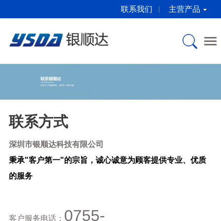
联系我们
主营产品
关于银顺达
产品介绍
产品中心
新闻资讯
服务与下载
公司简介
微型打印机
桌面型打印机
公司新闻
服务中心
企业文化
嵌入式打印单元
嵌入式打印单元
行业动态
下载中心
合作伙伴
微型打印机芯
打印解决方案
打印机常识
联系方式
深圳市银顺达科技有限公司
荣誉证书
打印解决方案
彩色标签打印机
秉承"客户第一"的宗旨，诚心诚意为顾客提供专业、优质
联系方式
EPSON原装耗材
自助标准备件
的服务
自助标准备件
0755-
客户服务电话：