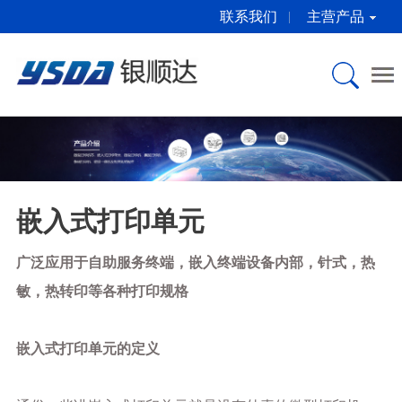
联系我们
主营产品
关于银顺达
产品介绍
产品中心
新闻资讯
服务与下载
桌面型打印机
公司简介
微型打印机
公司新闻
服务中心
嵌入式打印单元
企业文化
嵌入式打印单元
行业动态
下载中心
打印解决方案
合作伙伴
微型打印机芯
打印机常识
嵌入式打印单元
彩色标签打印机
广泛应用于自助服务终端，嵌入终端设备内部，针式，热
荣誉证书
打印解决方案
敏，热转印等各种打印规格
自助标准备件
联系方式
EPSON原装耗材
嵌入式打印单元的定义
自助标准备件